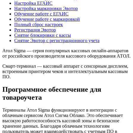
Настройка ЕГАИС
Настройка маркировки Эвотор
Обучение работе с ЕГАИС
Обучение работе с маркировкой
Полный сброс настроек
Регистрация Эвотор
Снятие блокировки с кассы
Снятие Эвотор с регистрационного учета
Атол Sigma — серия популярных кассовых онлайн-аппаратов
от российского производителя кассового оборудования АТОЛ.
Смарт-терминал — кассовый аппарат с сенсорным дисплеем,
встроенным принтером чеков и интеллектуальным кассовым
ПО.
Программное обеспечение для
товароучета
Терминалы Атол Sigma функционируют в интеграции с
облачным сервисом Атол Сигма Облако. Это обеспечивает
высокую работоспособность кассовой зоны и безопасное
хранение данных. Благодаря облачным технологиям
пользователь может взаимодействовать с учетным ПО в