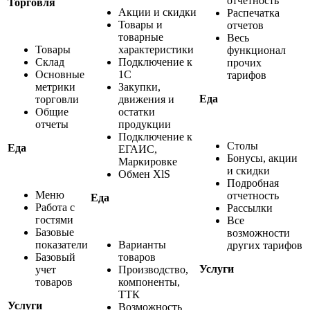
отчетность
Торговля
Акции и скидки
Распечатка
Товары и
отчетов
товарные
Весь
Товары
характеристики
функционал
Cклад
Подключение к
прочих
Основные
1С
тарифов
метрики
Закупки,
Еда
торговли
движения и
Общие
остатки
отчеты
продукции
Подключение к
Столы
Еда
ЕГАИС,
Бонусы, акции
Маркировке
и скидки
Обмен XlS
Подробная
Меню
отчетность
Еда
Работа с
Рассылки
гостями
Все
Базовые
возможности
показатели
Варианты
других тарифов
Базовый
товаров
Услуги
учет
Производство,
товаров
компоненты,
ТТК
Услуги
Возможность