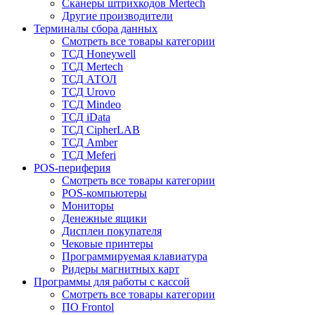
Сканеры штрихкодов Mertech
Другие производители
Терминалы сбора данных
Смотреть все товары категории
ТСД Honeywell
ТСД Mertech
ТСД АТОЛ
ТСД Urovo
ТСД Mindeo
ТСД iData
ТСД CipherLAB
ТСД Amber
ТСД Meferi
POS-периферия
Смотреть все товары категории
POS-компьютеры
Мониторы
Денежные ящики
Дисплеи покупателя
Чековые принтеры
Программируемая клавиатура
Ридеры магнитных карт
Программы для работы с кассой
Смотреть все товары категории
ПО Frontol