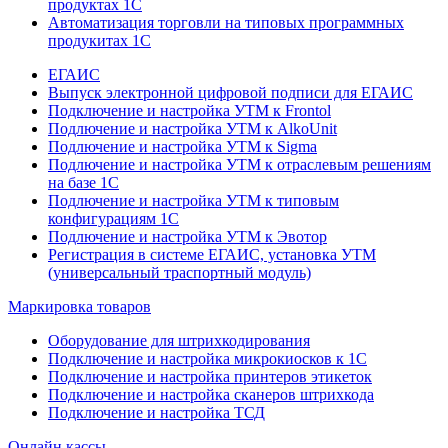
продуктах 1С
Автоматизация торговли на типовых программных
продукитах 1С
ЕГАИС
Выпуск электронной цифровой подписи для ЕГАИС
Подключение и настройка УТМ к Frontol
Подлючение и настройка УТМ к AlkoUnit
Подлючение и настройка УТМ к Sigma
Подлючение и настройка УТМ к отраслевым решениям
на базе 1С
Подлючение и настройка УТМ к типовым
конфигурациям 1С
Подлючение и настройка УТМ к Эвотор
Регистрация в системе ЕГАИС, установка УТМ
(универсальный траспортный модуль)
Маркировка товаров
Оборудование для штрихкодирования
Подключение и настройка микрокиосков к 1С
Подключение и настройка принтеров этикеток
Подключение и настройка сканеров штрихкода
Подключение и настройка ТСД
Онлайн кассы