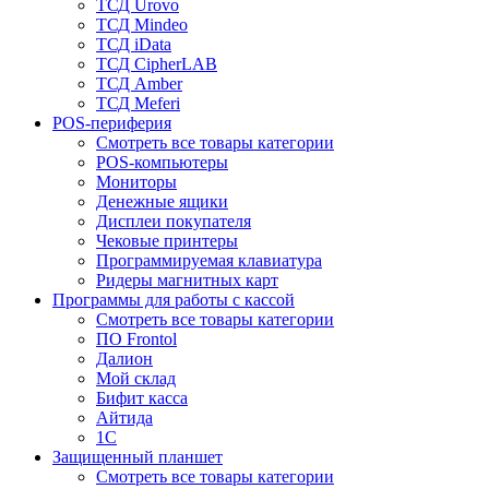
ТСД Urovo
ТСД Mindeo
ТСД iData
ТСД CipherLAB
ТСД Amber
ТСД Meferi
POS-периферия
Смотреть все товары категории
POS-компьютеры
Мониторы
Денежные ящики
Дисплеи покупателя
Чековые принтеры
Программируемая клавиатура
Ридеры магнитных карт
Программы для работы с кассой
Смотреть все товары категории
ПО Frontol
Далион
Мой склад
Бифит касса
Айтида
1С
Защищенный планшет
Смотреть все товары категории