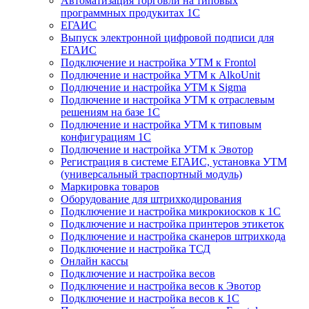
Автоматизация торговли на типовых
программных продукитах 1С
ЕГАИС
Выпуск электронной цифровой подписи для
ЕГАИС
Подключение и настройка УТМ к Frontol
Подлючение и настройка УТМ к AlkoUnit
Подлючение и настройка УТМ к Sigma
Подлючение и настройка УТМ к отраслевым
решениям на базе 1С
Подлючение и настройка УТМ к типовым
конфигурациям 1С
Подлючение и настройка УТМ к Эвотор
Регистрация в системе ЕГАИС, установка УТМ
(универсальный траспортный модуль)
Маркировка товаров
Оборудование для штрихкодирования
Подключение и настройка микрокиосков к 1С
Подключение и настройка принтеров этикеток
Подключение и настройка сканеров штрихкода
Подключение и настройка ТСД
Онлайн кассы
Подключение и настройка весов
Подключение и настройка весов к Эвотор
Подключение и настройка весов к 1С