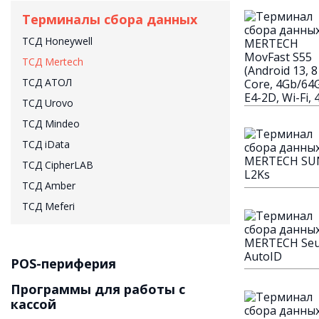
Терминалы сбора данных
ТСД Honeywell
ТСД Mertech
ТСД АТОЛ
ТСД Urovo
ТСД Mindeo
ТСД iData
ТСД CipherLAB
ТСД Amber
ТСД Meferi
POS-периферия
Программы для работы с
кассой