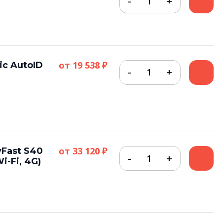
от
19 538 ₽
c AutoID
от
33 120 ₽
Fast S40
i-Fi, 4G)