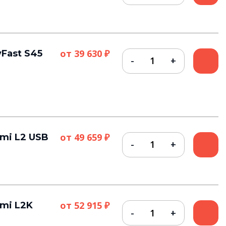
от
39 630 ₽
Fast S45
от
49 659 ₽
mi L2 USB
от
52 915 ₽
mi L2K