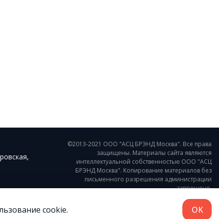
©2013-2021 ООО "АСЦ БРЭНД Москва". Все права
защищены. Материалы сайта являются
ровская,
интеллектуальной собственностью ООО "АСЦ
БРЭНД Москва". Копирование материалов без
письменного разрешения администрации
запрещено.
Пользовательское соглашение
ьзование cookie.
OK
Разработка - Digital-агентство WebReforma.ru