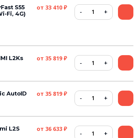
от
33 410 ₽
Fast S55
i-Fi, 4G)
от
35 819 ₽
MI L2Ks
от
35 819 ₽
c AutoID
от
36 633 ₽
mi L2S