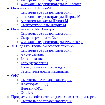
Фискальные регистраторы POScenter
Онлайн кассы Штрих-М
Смотреть все товары категории
Фискальные регистраторы Штрих-М
Автономные кассы Штрих М
Смарт-терминалы Штрих М
Онлайн кассы РР-Электро
Смотреть все товары категории
Смарт-терминал «aQsi»
Фискальные регистраторы РР-Электро
ЗИП для контрольно-кассовой техники
Смотреть все товары категории
Аккумуляторы
Блок питания
Блок управления
Коммуникационные модули
Термопечатающие механизмы
ОФД
Смотреть все товары категории
Платформа ОФД
Первый ОФД
ОФД.ру
Программное обеспечение для автоматизации торговли
Смотреть все товары категории