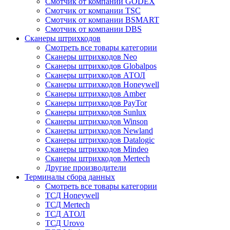
Смотчик от компании GODEX
Смотчик от компании TSC
Смотчик от компании BSMART
Смотчик от компании DBS
Сканеры штрихкодов
Смотреть все товары категории
Сканеры штрихкодов Neo
Сканеры штрихкодов Globalpos
Сканеры штрихкодов АТОЛ
Сканеры штрихкодов Honeywell
Сканеры штрихкодов Amber
Сканеры штрихкодов PayTor
Сканеры штрихкодов Sunlux
Сканеры штрихкодов Winson
Сканеры штрихкодов Newland
Сканеры штрихкодов Datalogic
Сканеры штрихкодов Mindeo
Сканеры штрихкодов Mertech
Другие производители
Терминалы сбора данных
Смотреть все товары категории
ТСД Honeywell
ТСД Mertech
ТСД АТОЛ
ТСД Urovo