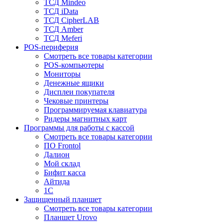
ТСД Mindeo
ТСД iData
ТСД CipherLAB
ТСД Amber
ТСД Meferi
POS-периферия
Смотреть все товары категории
POS-компьютеры
Мониторы
Денежные ящики
Дисплеи покупателя
Чековые принтеры
Программируемая клавиатура
Ридеры магнитных карт
Программы для работы с кассой
Смотреть все товары категории
ПО Frontol
Далион
Мой склад
Бифит касса
Айтида
1С
Защищенный планшет
Смотреть все товары категории
Планшет Urovo