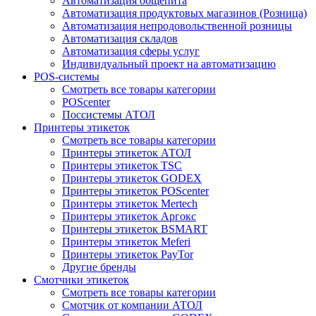
Автоматизация общепита
Автоматизация продуктовых магазинов (Розница)
Автоматизация непродовольственной розницы
Автоматизация складов
Автоматизация сферы услуг
Индивидуальный проект на автоматизацию
POS-системы
Смотреть все товары категории
POScenter
Поссистемы АТОЛ
Принтеры этикеток
Смотреть все товары категории
Принтеры этикеток АТОЛ
Принтеры этикеток TSC
Принтеры этикеток GODEX
Принтеры этикеток POScenter
Принтеры этикеток Mertech
Принтеры этикеток Аргокс
Принтеры этикеток BSMART
Принтеры этикеток Meferi
Принтеры этикеток PayTor
Другие бренды
Смотчики этикеток
Смотреть все товары категории
Смотчик от компании АТОЛ