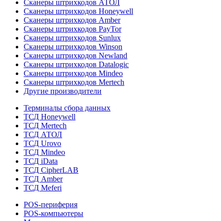
Сканеры штрихкодов АТОЛ
Сканеры штрихкодов Honeywell
Сканеры штрихкодов Amber
Сканеры штрихкодов PayTor
Сканеры штрихкодов Sunlux
Сканеры штрихкодов Winson
Сканеры штрихкодов Newland
Сканеры штрихкодов Datalogic
Сканеры штрихкодов Mindeo
Сканеры штрихкодов Mertech
Другие производители
Терминалы сбора данных
ТСД Honeywell
ТСД Mertech
ТСД АТОЛ
ТСД Urovo
ТСД Mindeo
ТСД iData
ТСД CipherLAB
ТСД Amber
ТСД Meferi
POS-периферия
POS-компьютеры