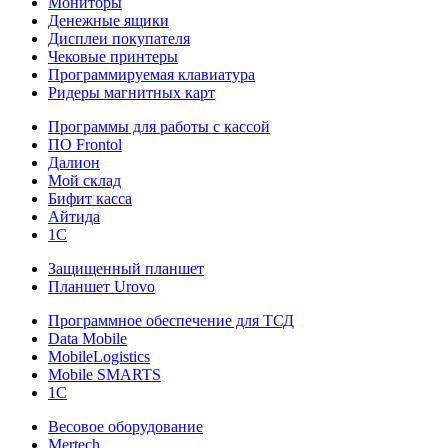
Мониторы
Денежные ящики
Дисплеи покупателя
Чековые принтеры
Программируемая клавиатура
Ридеры магнитных карт
Программы для работы с кассой
ПО Frontol
Далион
Мой склад
Бифит касса
Айтида
1С
Защищенный планшет
Планшет Urovo
Программное обеспечение для ТСД
Data Mobile
MobileLogistics
Mobile SMARTS
1С
Весовое оборудование
Mertech