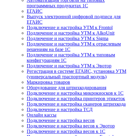
Автоматизация торговли на типовых
программных продукитах 1С
ЕГАИС
Выпуск электронной цифровой подписи для
ЕГАИС
Подключение и настройка УТМ к Frontol
Подлючение и настройка УТМ к AlkoUnit
Подлючение и настройка УТМ к Sigma
Подлючение и настройка УТМ к отраслевым
решениям на базе 1С
Подлючение и настройка УТМ к типовым
конфигурациям 1С
Подлючение и настройка УТМ к Эвотор
Регистрация в системе ЕГАИС, установка УТМ
(универсальный траспортный модуль)
Маркировка товаров
Оборудование для штрихкодирования
Подключение и настройка микрокиосков к 1С
Подключение и настройка принтеров этикеток
Подключение и настройка сканеров штрихкода
Подключение и настройка ТСД
Онлайн кассы
Подключение и настройка весов
Подключение и настройка весов к Эвотор
Подключение и настройка весов к 1С