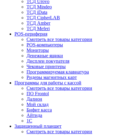
ТСД Urovo
ТСД Mindeo
ТСД iData
ТСД CipherLAB
ТСД Amber
ТСД Meferi
POS-периферия
Смотреть все товары категории
POS-компьютеры
Мониторы
Денежные ящики
Дисплеи покупателя
Чековые принтеры
Программируемая клавиатура
Ридеры магнитных карт
Программы для работы с кассой
Смотреть все товары категории
ПО Frontol
Далион
Мой склад
Бифит касса
Айтида
1С
Защищенный планшет
Смотреть все товары категории