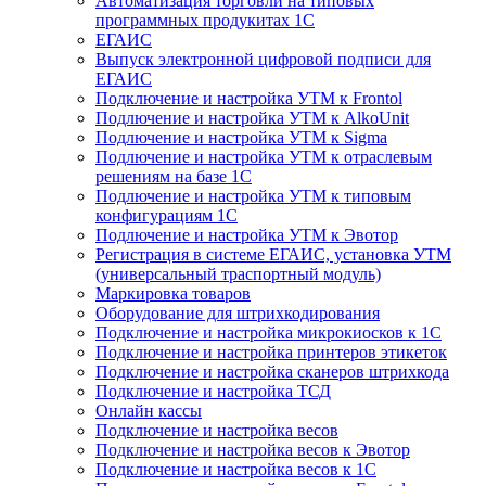
Автоматизация торговли на типовых
программных продукитах 1С
ЕГАИС
Выпуск электронной цифровой подписи для
ЕГАИС
Подключение и настройка УТМ к Frontol
Подлючение и настройка УТМ к AlkoUnit
Подлючение и настройка УТМ к Sigma
Подлючение и настройка УТМ к отраслевым
решениям на базе 1С
Подлючение и настройка УТМ к типовым
конфигурациям 1С
Подлючение и настройка УТМ к Эвотор
Регистрация в системе ЕГАИС, установка УТМ
(универсальный траспортный модуль)
Маркировка товаров
Оборудование для штрихкодирования
Подключение и настройка микрокиосков к 1С
Подключение и настройка принтеров этикеток
Подключение и настройка сканеров штрихкода
Подключение и настройка ТСД
Онлайн кассы
Подключение и настройка весов
Подключение и настройка весов к Эвотор
Подключение и настройка весов к 1С