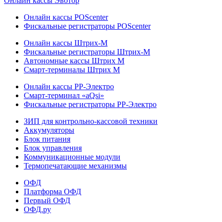
Онлайн кассы Эвотор
Онлайн кассы POScenter
Фискальные регистраторы POScenter
Онлайн кассы Штрих-М
Фискальные регистраторы Штрих-М
Автономные кассы Штрих М
Смарт-терминалы Штрих М
Онлайн кассы РР-Электро
Смарт-терминал «aQsi»
Фискальные регистраторы РР-Электро
ЗИП для контрольно-кассовой техники
Аккумуляторы
Блок питания
Блок управления
Коммуникационные модули
Термопечатающие механизмы
ОФД
Платформа ОФД
Первый ОФД
ОФД.ру