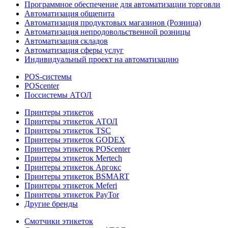
Программное обеспечение для автоматизации торговли
Автоматизация общепита
Автоматизация продуктовых магазинов (Розница)
Автоматизация непродовольственной розницы
Автоматизация складов
Автоматизация сферы услуг
Индивидуальный проект на автоматизацию
POS-системы
POScenter
Поссистемы АТОЛ
Принтеры этикеток
Принтеры этикеток АТОЛ
Принтеры этикеток TSC
Принтеры этикеток GODEX
Принтеры этикеток POScenter
Принтеры этикеток Mertech
Принтеры этикеток Аргокс
Принтеры этикеток BSMART
Принтеры этикеток Meferi
Принтеры этикеток PayTor
Другие бренды
Смотчики этикеток