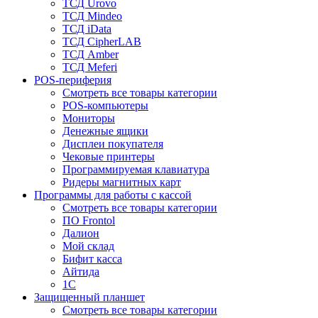
ТСД Urovo
ТСД Mindeo
ТСД iData
ТСД CipherLAB
ТСД Amber
ТСД Meferi
POS-периферия
Смотреть все товары категории
POS-компьютеры
Мониторы
Денежные ящики
Дисплеи покупателя
Чековые принтеры
Программируемая клавиатура
Ридеры магнитных карт
Программы для работы с кассой
Смотреть все товары категории
ПО Frontol
Далион
Мой склад
Бифит касса
Айтида
1С
Защищенный планшет
Смотреть все товары категории