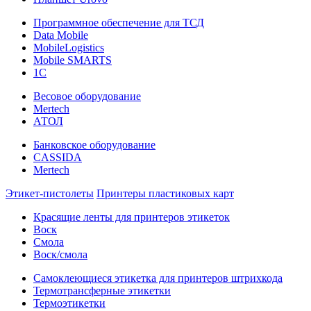
Программное обеспечение для ТСД
Data Mobile
MobileLogistics
Mobile SMARTS
1С
Весовое оборудование
Mertech
АТОЛ
Банковское оборудование
CASSIDA
Mertech
Этикет-пистолеты
Принтеры пластиковых карт
Красящие ленты для принтеров этикеток
Воск
Смола
Воск/смола
Самоклеющиеся этикетка для принтеров штрихкода
Термотрансферные этикетки
Термоэтикетки