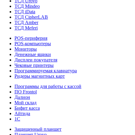
ТСД Urovo
ТСД Mindeo
ТСД iData
ТСД CipherLAB
ТСД Amber
ТСД Meferi
POS-периферия
POS-компьютеры
Мониторы
Денежные ящики
Дисплеи покупателя
Чековые принтеры
Программируемая клавиатура
Ридеры магнитных карт
Программы для работы с кассой
ПО Frontol
Далион
Мой склад
Бифит касса
Айтида
1С
Защищенный планшет
Планшет Urovo