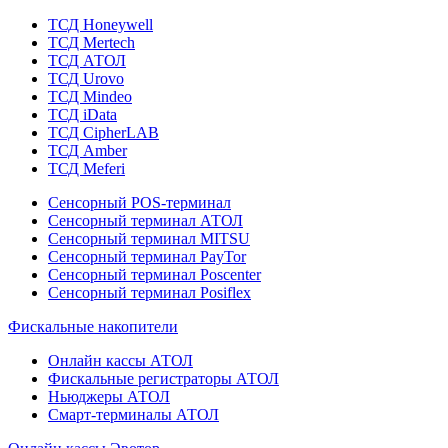
ТСД Honeywell
ТСД Mertech
ТСД АТОЛ
ТСД Urovo
ТСД Mindeo
ТСД iData
ТСД CipherLAB
ТСД Amber
ТСД Meferi
Сенсорный POS-терминал
Сенсорный терминал АТОЛ
Сенсорный терминал MITSU
Сенсорный терминал PayTor
Сенсорный терминал Poscenter
Сенсорный терминал Posiflex
Фискальные накопители
Онлайн кассы АТОЛ
Фискальные регистраторы АТОЛ
Ньюджеры АТОЛ
Смарт-терминалы АТОЛ