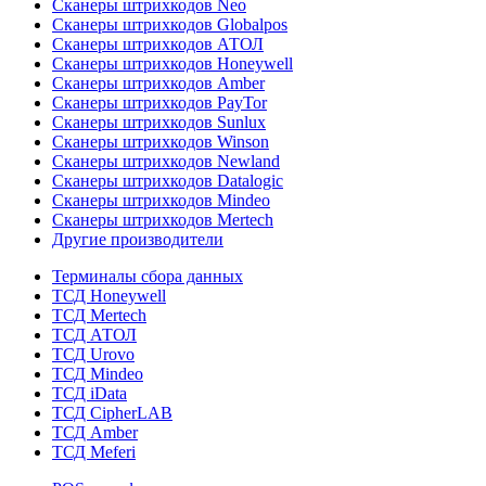
Сканеры штрихкодов Neo
Сканеры штрихкодов Globalpos
Сканеры штрихкодов АТОЛ
Сканеры штрихкодов Honeywell
Сканеры штрихкодов Amber
Сканеры штрихкодов PayTor
Сканеры штрихкодов Sunlux
Сканеры штрихкодов Winson
Сканеры штрихкодов Newland
Сканеры штрихкодов Datalogic
Сканеры штрихкодов Mindeo
Сканеры штрихкодов Mertech
Другие производители
Терминалы сбора данных
ТСД Honeywell
ТСД Mertech
ТСД АТОЛ
ТСД Urovo
ТСД Mindeo
ТСД iData
ТСД CipherLAB
ТСД Amber
ТСД Meferi