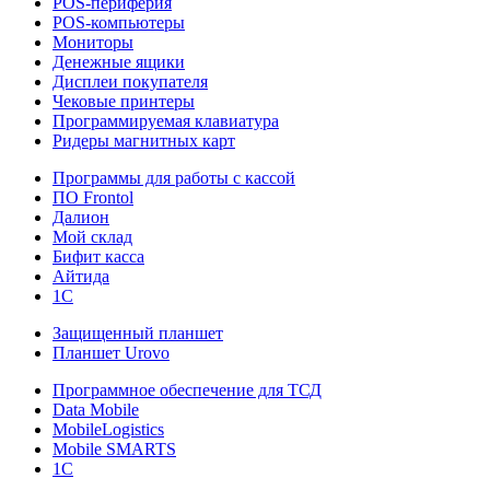
POS-периферия
POS-компьютеры
Мониторы
Денежные ящики
Дисплеи покупателя
Чековые принтеры
Программируемая клавиатура
Ридеры магнитных карт
Программы для работы с кассой
ПО Frontol
Далион
Мой склад
Бифит касса
Айтида
1С
Защищенный планшет
Планшет Urovo
Программное обеспечение для ТСД
Data Mobile
MobileLogistics
Mobile SMARTS
1С