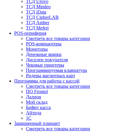
ТСД Urovo
ТСД Mindeo
ТСД iData
ТСД CipherLAB
ТСД Amber
ТСД Meferi
POS-периферия
Смотреть все товары категории
POS-компьютеры
Мониторы
Денежные ящики
Дисплеи покупателя
Чековые принтеры
Программируемая клавиатура
Ридеры магнитных карт
Программы для работы с кассой
Смотреть все товары категории
ПО Frontol
Далион
Мой склад
Бифит касса
Айтида
1С
Защищенный планшет
Смотреть все товары категории