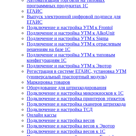
Автоматизация торговли на типовых
программных продукитах 1С
ЕГАИС
Выпуск электронной цифровой подписи для
ЕГАИС
Подключение и настройка УТМ к Frontol
Подлючение и настройка УТМ к AlkoUnit
Подлючение и настройка УТМ к Sigma
Подлючение и настройка УТМ к отраслевым
решениям на базе 1С
Подлючение и настройка УТМ к типовым
конфигурациям 1С
Подлючение и настройка УТМ к Эвотор
Регистрация в системе ЕГАИС, установка УТМ
(универсальный траспортный модуль)
Маркировка товаров
Оборудование для штрихкодирования
Подключение и настройка микрокиосков к 1С
Подключение и настройка принтеров этикеток
Подключение и настройка сканеров штрихкода
Подключение и настройка ТСД
Онлайн кассы
Подключение и настройка весов
Подключение и настройка весов к Эвотор
Подключение и настройка весов к 1С