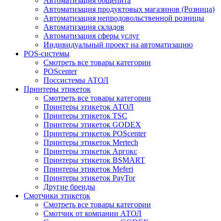
Автоматизация общепита
Автоматизация продуктовых магазинов (Розница)
Автоматизация непродовольственной розницы
Автоматизация складов
Автоматизация сферы услуг
Индивидуальный проект на автоматизацию
POS-системы
Смотреть все товары категории
POScenter
Поссистемы АТОЛ
Принтеры этикеток
Смотреть все товары категории
Принтеры этикеток АТОЛ
Принтеры этикеток TSC
Принтеры этикеток GODEX
Принтеры этикеток POScenter
Принтеры этикеток Mertech
Принтеры этикеток Аргокс
Принтеры этикеток BSMART
Принтеры этикеток Meferi
Принтеры этикеток PayTor
Другие бренды
Смотчики этикеток
Смотреть все товары категории
Смотчик от компании АТОЛ