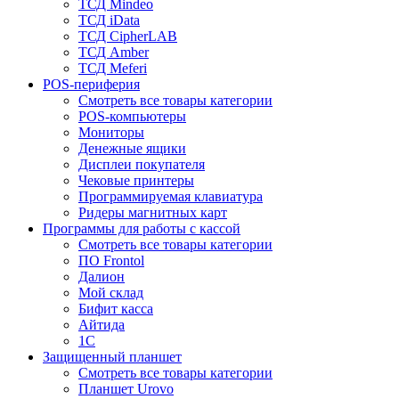
ТСД Mindeo
ТСД iData
ТСД CipherLAB
ТСД Amber
ТСД Meferi
POS-периферия
Смотреть все товары категории
POS-компьютеры
Мониторы
Денежные ящики
Дисплеи покупателя
Чековые принтеры
Программируемая клавиатура
Ридеры магнитных карт
Программы для работы с кассой
Смотреть все товары категории
ПО Frontol
Далион
Мой склад
Бифит касса
Айтида
1С
Защищенный планшет
Смотреть все товары категории
Планшет Urovo