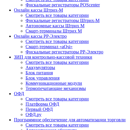
Фискальные регистраторы POScenter
Онлайн кассы Штрих-М
Смотреть все товары категории
Фискальные регистраторы Штрих-М
Автономные кассы Штрих М
Смарт-терминалы Штрих М
Онлайн кассы РР-Электро
Смотреть все товары категории
Смарт-терминал «aQsi»
Фискальные регистраторы РР-Электро
ЗИП для контрольно-кассовой техники
Смотреть все товары категории
Аккумуляторы
Блок питания
Блок управления
Коммуникационные модули
Термопечатающие механизмы
ОФД
Смотреть все товары категории
Платформа ОФД
Первый ОФД
ОФД.ру
Программное обеспечение для автоматизации торговли
Смотреть все товары категории