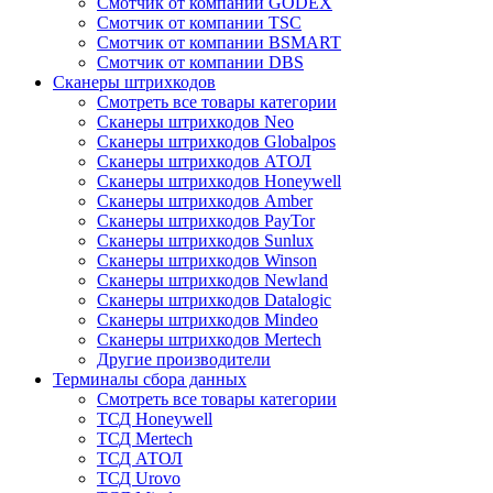
Смотчик от компании GODEX
Смотчик от компании TSC
Смотчик от компании BSMART
Смотчик от компании DBS
Сканеры штрихкодов
Смотреть все товары категории
Сканеры штрихкодов Neo
Сканеры штрихкодов Globalpos
Сканеры штрихкодов АТОЛ
Сканеры штрихкодов Honeywell
Сканеры штрихкодов Amber
Сканеры штрихкодов PayTor
Сканеры штрихкодов Sunlux
Сканеры штрихкодов Winson
Сканеры штрихкодов Newland
Сканеры штрихкодов Datalogic
Сканеры штрихкодов Mindeo
Сканеры штрихкодов Mertech
Другие производители
Терминалы сбора данных
Смотреть все товары категории
ТСД Honeywell
ТСД Mertech
ТСД АТОЛ
ТСД Urovo