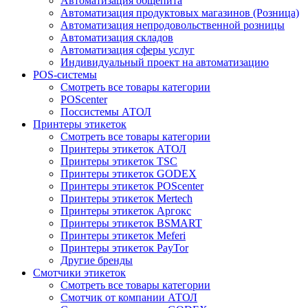
Автоматизация общепита
Автоматизация продуктовых магазинов (Розница)
Автоматизация непродовольственной розницы
Автоматизация складов
Автоматизация сферы услуг
Индивидуальный проект на автоматизацию
POS-системы
Смотреть все товары категории
POScenter
Поссистемы АТОЛ
Принтеры этикеток
Смотреть все товары категории
Принтеры этикеток АТОЛ
Принтеры этикеток TSC
Принтеры этикеток GODEX
Принтеры этикеток POScenter
Принтеры этикеток Mertech
Принтеры этикеток Аргокс
Принтеры этикеток BSMART
Принтеры этикеток Meferi
Принтеры этикеток PayTor
Другие бренды
Смотчики этикеток
Смотреть все товары категории
Смотчик от компании АТОЛ