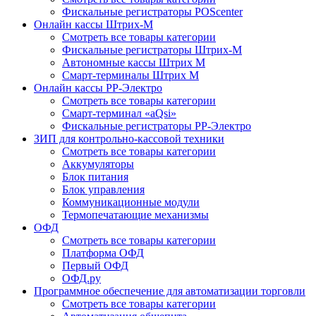
Фискальные регистраторы POScenter
Онлайн кассы Штрих-М
Смотреть все товары категории
Фискальные регистраторы Штрих-М
Автономные кассы Штрих М
Смарт-терминалы Штрих М
Онлайн кассы РР-Электро
Смотреть все товары категории
Смарт-терминал «aQsi»
Фискальные регистраторы РР-Электро
ЗИП для контрольно-кассовой техники
Смотреть все товары категории
Аккумуляторы
Блок питания
Блок управления
Коммуникационные модули
Термопечатающие механизмы
ОФД
Смотреть все товары категории
Платформа ОФД
Первый ОФД
ОФД.ру
Программное обеспечение для автоматизации торговли
Смотреть все товары категории