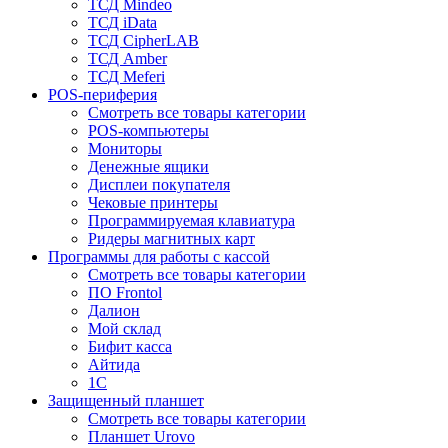
ТСД Mindeo
ТСД iData
ТСД CipherLAB
ТСД Amber
ТСД Meferi
POS-периферия
Смотреть все товары категории
POS-компьютеры
Мониторы
Денежные ящики
Дисплеи покупателя
Чековые принтеры
Программируемая клавиатура
Ридеры магнитных карт
Программы для работы с кассой
Смотреть все товары категории
ПО Frontol
Далион
Мой склад
Бифит касса
Айтида
1С
Защищенный планшет
Смотреть все товары категории
Планшет Urovo