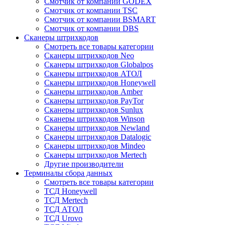
Смотчик от компании GODEX
Смотчик от компании TSC
Смотчик от компании BSMART
Смотчик от компании DBS
Сканеры штрихкодов
Смотреть все товары категории
Сканеры штрихкодов Neo
Сканеры штрихкодов Globalpos
Сканеры штрихкодов АТОЛ
Сканеры штрихкодов Honeywell
Сканеры штрихкодов Amber
Сканеры штрихкодов PayTor
Сканеры штрихкодов Sunlux
Сканеры штрихкодов Winson
Сканеры штрихкодов Newland
Сканеры штрихкодов Datalogic
Сканеры штрихкодов Mindeo
Сканеры штрихкодов Mertech
Другие производители
Терминалы сбора данных
Смотреть все товары категории
ТСД Honeywell
ТСД Mertech
ТСД АТОЛ
ТСД Urovo