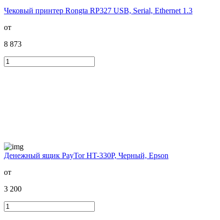
Чековый принтер Rongta RP327 USB, Serial, Ethernet 1.3
от
8 873
Денежный ящик PayTor HT-330P, Черный, Epson
от
3 200