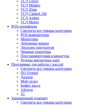
ТСД Urovo
ТСД Mindeo
ТСД iData
ТСД CipherLAB
ТСД Amber
ТСД Meferi
POS-периферия
Смотреть все товары категории
POS-компьютеры
Мониторы
Денежные ящики
Дисплеи покупателя
Чековые принтеры
Программируемая клавиатура
Ридеры магнитных карт
Программы для работы с кассой
Смотреть все товары категории
ПО Frontol
Далион
Мой склад
Бифит касса
Айтида
1С
Защищенный планшет
Смотреть все товары категории