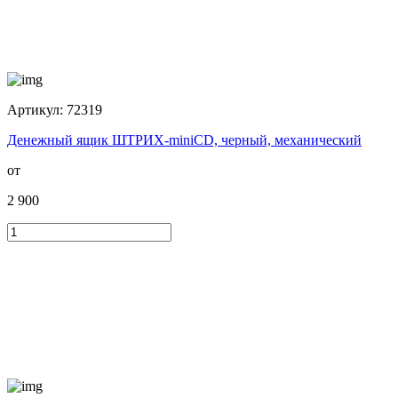
Артикул:
72319
Денежный ящик ШТРИХ-miniCD, черный, механический
от
2 900