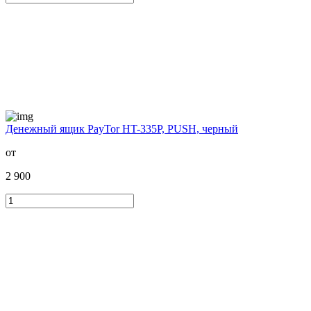
Денежный ящик PayTor HT-335P, PUSH, черный
от
2 900