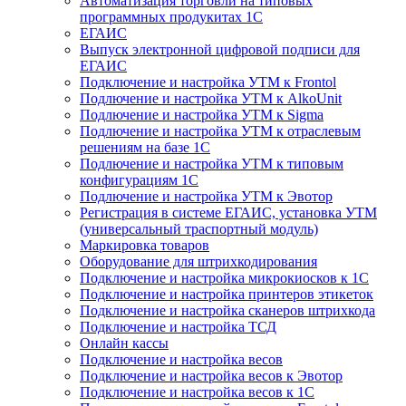
Автоматизация торговли на типовых
программных продукитах 1С
ЕГАИС
Выпуск электронной цифровой подписи для
ЕГАИС
Подключение и настройка УТМ к Frontol
Подлючение и настройка УТМ к AlkoUnit
Подлючение и настройка УТМ к Sigma
Подлючение и настройка УТМ к отраслевым
решениям на базе 1С
Подлючение и настройка УТМ к типовым
конфигурациям 1С
Подлючение и настройка УТМ к Эвотор
Регистрация в системе ЕГАИС, установка УТМ
(универсальный траспортный модуль)
Маркировка товаров
Оборудование для штрихкодирования
Подключение и настройка микрокиосков к 1С
Подключение и настройка принтеров этикеток
Подключение и настройка сканеров штрихкода
Подключение и настройка ТСД
Онлайн кассы
Подключение и настройка весов
Подключение и настройка весов к Эвотор
Подключение и настройка весов к 1С