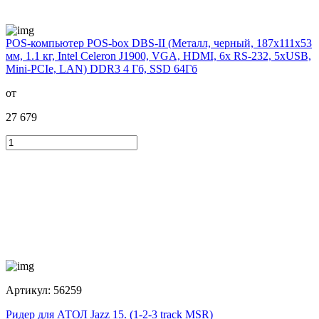
POS-компьютер POS-box DBS-II (Металл, черный, 187x111x53
мм, 1.1 кг, Intel Celeron J1900, VGA, HDMI, 6x RS-232, 5xUSB,
Mini-PCIe, LAN) DDR3 4 Гб, SSD 64Гб
от
27 679
Артикул:
56259
Ридер для АТОЛ Jazz 15. (1-2-3 track MSR)