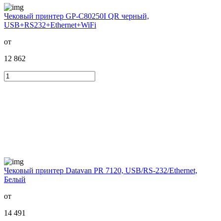
Чековый принтер GP-С80250I QR черный,
USB+RS232+Ethernet+WiFi
от
12 862
Чековый принтер Datavan PR 7120, USB/RS-232/Ethernet,
Белый
от
14 491