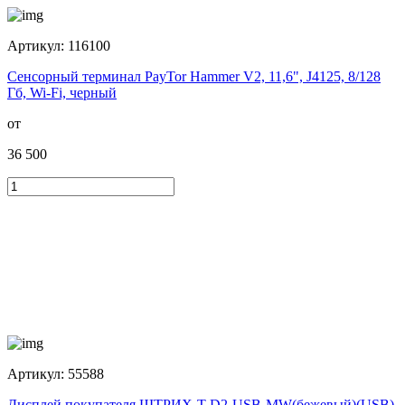
Артикул:
116100
Сенсорный терминал PayTor Hammer V2, 11,6", J4125, 8/128
Гб, Wi-Fi, черный
от
36 500
Артикул:
55588
Дисплей покупателя ШТРИХ-T D2-USB-MW(бежевый)(USB)