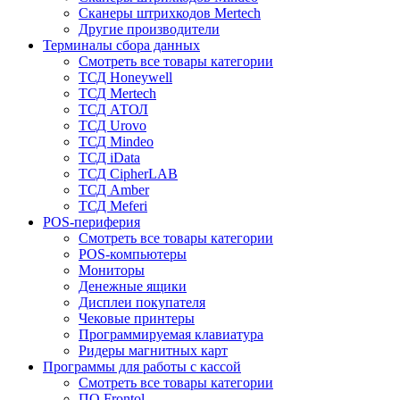
Сканеры штрихкодов Mertech
Другие производители
Терминалы сбора данных
Смотреть все товары категории
ТСД Honeywell
ТСД Mertech
ТСД АТОЛ
ТСД Urovo
ТСД Mindeo
ТСД iData
ТСД CipherLAB
ТСД Amber
ТСД Meferi
POS-периферия
Смотреть все товары категории
POS-компьютеры
Мониторы
Денежные ящики
Дисплеи покупателя
Чековые принтеры
Программируемая клавиатура
Ридеры магнитных карт
Программы для работы с кассой
Смотреть все товары категории
ПО Frontol