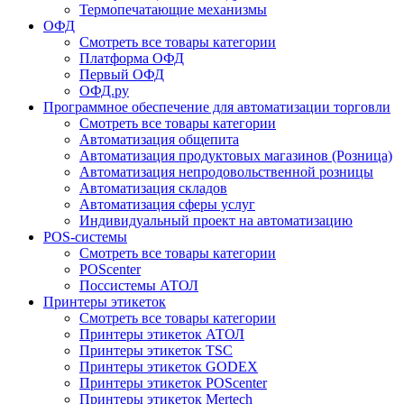
Термопечатающие механизмы
ОФД
Смотреть все товары категории
Платформа ОФД
Первый ОФД
ОФД.ру
Программное обеспечение для автоматизации торговли
Смотреть все товары категории
Автоматизация общепита
Автоматизация продуктовых магазинов (Розница)
Автоматизация непродовольственной розницы
Автоматизация складов
Автоматизация сферы услуг
Индивидуальный проект на автоматизацию
POS-системы
Смотреть все товары категории
POScenter
Поссистемы АТОЛ
Принтеры этикеток
Смотреть все товары категории
Принтеры этикеток АТОЛ
Принтеры этикеток TSC
Принтеры этикеток GODEX
Принтеры этикеток POScenter
Принтеры этикеток Mertech