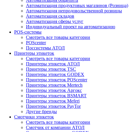
Автоматизация общепита
Автоматизация продуктовых магазинов (Розница)
Автоматизация непродовольственной розницы
Автоматизация складов
Автоматизация сферы услуг
Индивидуальный проект на автоматизацию
POS-системы
Смотреть все товары категории
POScenter
Поссистемы АТОЛ
Принтеры этикеток
Смотреть все товары категории
Принтеры этикеток АТОЛ
Принтеры этикеток TSC
Принтеры этикеток GODEX
Принтеры этикеток POScenter
Принтеры этикеток Mertech
Принтеры этикеток Аргокс
Принтеры этикеток BSMART
Принтеры этикеток Meferi
Принтеры этикеток PayTor
Другие бренды
Смотчики этикеток
Смотреть все товары категории
Смотчик от компании АТОЛ