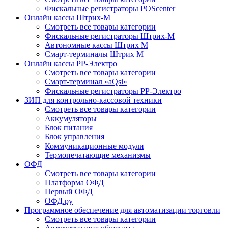
Фискальные регистраторы POScenter
Онлайн кассы Штрих-М
Смотреть все товары категории
Фискальные регистраторы Штрих-М
Автономные кассы Штрих М
Смарт-терминалы Штрих М
Онлайн кассы РР-Электро
Смотреть все товары категории
Смарт-терминал «aQsi»
Фискальные регистраторы РР-Электро
ЗИП для контрольно-кассовой техники
Смотреть все товары категории
Аккумуляторы
Блок питания
Блок управления
Коммуникационные модули
Термопечатающие механизмы
ОФД
Смотреть все товары категории
Платформа ОФД
Первый ОФД
ОФД.ру
Программное обеспечение для автоматизации торговли
Смотреть все товары категории