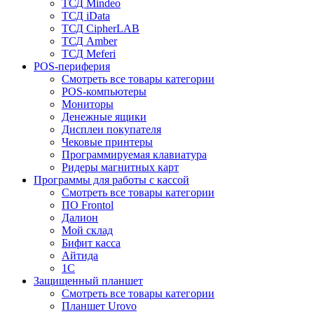
ТСД Mindeo
ТСД iData
ТСД CipherLAB
ТСД Amber
ТСД Meferi
POS-периферия
Смотреть все товары категории
POS-компьютеры
Мониторы
Денежные ящики
Дисплеи покупателя
Чековые принтеры
Программируемая клавиатура
Ридеры магнитных карт
Программы для работы с кассой
Смотреть все товары категории
ПО Frontol
Далион
Мой склад
Бифит касса
Айтида
1С
Защищенный планшет
Смотреть все товары категории
Планшет Urovo