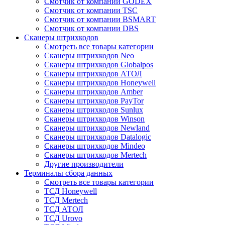
Смотчик от компании GODEX
Смотчик от компании TSC
Смотчик от компании BSMART
Смотчик от компании DBS
Сканеры штрихкодов
Смотреть все товары категории
Сканеры штрихкодов Neo
Сканеры штрихкодов Globalpos
Сканеры штрихкодов АТОЛ
Сканеры штрихкодов Honeywell
Сканеры штрихкодов Amber
Сканеры штрихкодов PayTor
Сканеры штрихкодов Sunlux
Сканеры штрихкодов Winson
Сканеры штрихкодов Newland
Сканеры штрихкодов Datalogic
Сканеры штрихкодов Mindeo
Сканеры штрихкодов Mertech
Другие производители
Терминалы сбора данных
Смотреть все товары категории
ТСД Honeywell
ТСД Mertech
ТСД АТОЛ
ТСД Urovo