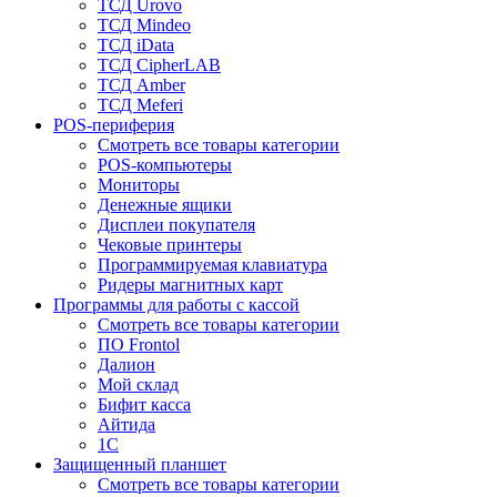
ТСД Urovo
ТСД Mindeo
ТСД iData
ТСД CipherLAB
ТСД Amber
ТСД Meferi
POS-периферия
Смотреть все товары категории
POS-компьютеры
Мониторы
Денежные ящики
Дисплеи покупателя
Чековые принтеры
Программируемая клавиатура
Ридеры магнитных карт
Программы для работы с кассой
Смотреть все товары категории
ПО Frontol
Далион
Мой склад
Бифит касса
Айтида
1С
Защищенный планшет
Смотреть все товары категории