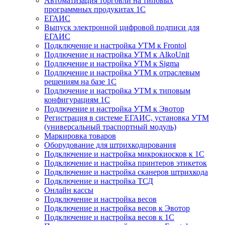
Автоматизация торговли на типовых
программных продукитах 1С
ЕГАИС
Выпуск электронной цифровой подписи для
ЕГАИС
Подключение и настройка УТМ к Frontol
Подлючение и настройка УТМ к AlkoUnit
Подлючение и настройка УТМ к Sigma
Подлючение и настройка УТМ к отраслевым
решениям на базе 1С
Подлючение и настройка УТМ к типовым
конфигурациям 1С
Подлючение и настройка УТМ к Эвотор
Регистрация в системе ЕГАИС, установка УТМ
(универсальный траспортный модуль)
Маркировка товаров
Оборудование для штрихкодирования
Подключение и настройка микрокиосков к 1С
Подключение и настройка принтеров этикеток
Подключение и настройка сканеров штрихкода
Подключение и настройка ТСД
Онлайн кассы
Подключение и настройка весов
Подключение и настройка весов к Эвотор
Подключение и настройка весов к 1С